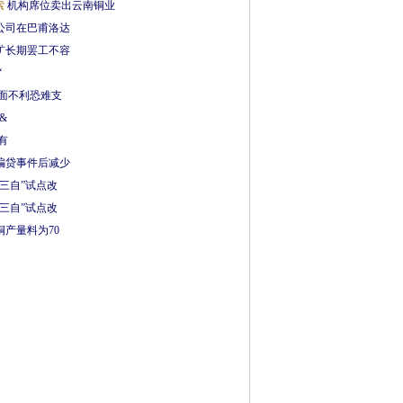
索
机构席位卖出云南铜业
公司在巴甫洛达
矿长期罢工不容
“
本面不利恐难支
&
有
骗贷事件后减少
三自”试点改
三自”试点改
产量料为70