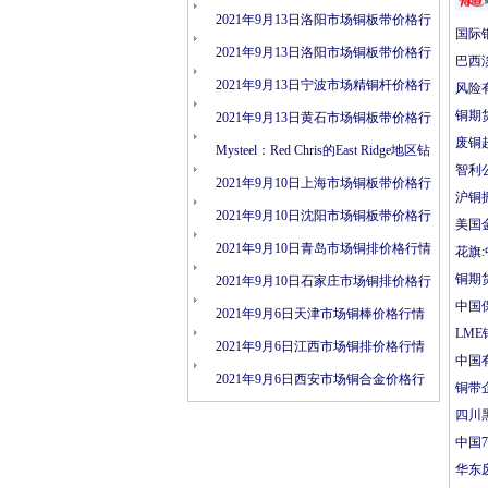
情
2021年9月13日洛阳市场铜板带价格行
国际
情
2021年9月13日洛阳市场铜板带价格行
巴西
情
2021年9月13日宁波市场精铜杆价格行
风险
铜期
情
2021年9月13日黄石市场铜板带价格行
废铜超
情
Mysteel：Red Chris的East Ridge地区钻
智利
探结果表明矿化连续性
2021年9月10日上海市场铜板带价格行
沪铜
情
2021年9月10日沈阳市场铜板带价格行
美国
情
2021年9月10日青岛市场铜排价格行情
花旗
铜期
2021年9月10日石家庄市场铜排价格行
中国
情
2021年9月6日天津市场铜棒价格行情
LM
2021年9月6日江西市场铜排价格行情
中国
2021年9月6日西安市场铜合金价格行
铜带
情
四川
中国
华东