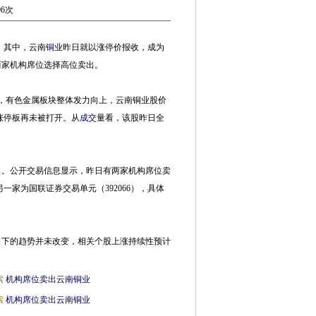
06次
。其中，云南
铜
业昨日就以涨停价报收，成为
两家机构席位选择高位卖出。
过后，有色金属板块整体发力向上，云南铜业股价
后涨停板再未被打开。从
成交
量看，该股昨日全
。公开交易信息显示，昨日有两家机构席位卖
一家为国联证券交易单元（392066），具体
下的趋势并未改变，相关个股上涨持续性预计
索
机构席位卖出云南铜业
索
机构席位卖出云南铜业