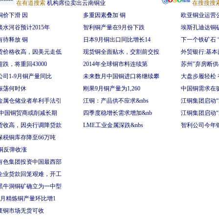
在有道搜索
机构席位卖出云南铜业
在搜搜搜
铜价下滑 因
多重因素叠加 铜
欧亚铜业运营
淡水河谷预计2015年
智利铜产量在9月份下跌
埃斯孔迪达铜
有待释放 铜
日本9月铜出口同比增长14
下一个铁矿石 
货价格收高，因美元走低
现货铜全面贴水，交割前交投
外贸银行:基
跌，将重回43000
2014年全球铜市料连续第
苏州"弃房断供
公司1-9月铜产量同比
未来数月中国铜进口将继续攀
大盘步履轻松 
振荡何时休
刚果9月铜产量为1,260
中国铜需求在
金属仓储业者牟利手法引
江铜：产品供不应求&nbs
江铜集团启动“
:中国铜贸商或削减长期
四季度稳增长需求增加&nb
江铜集团启动“
货收高，因央行调降贷款
LME工业金属深跌&nbs
智利公司今年铜
保税铜库存降至66万吨
E铜反弹收涨
有色集团投资中国最西部
企业货款回笼艰难，开工
黑牛洞铜矿确立为一中型
7月精炼铜产量环比增1
废铜市场无货可收