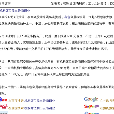
自动滚屏
发布者：管理员 发布时间：2014/12/4阅读：15
机构席位卖出云南铜业
证券报12月4日报道：在金融股迎来震荡走势后，
有色
金属板块周三扛起A股领涨大旗
金属板块的领涨品种之一。不过，从公开交易信息看，在云南铜业涨停的过程中，有
铜业昨日以12.20元小幅高开，此后一度下探至12.05元低位；不过，上午11点
得大量资金涌入，实现快速上涨；上午10点20分附近，该股封死13.41元涨停价，此
交6.62亿元，量能较前一交易日的4.27亿元明显放大，显示资金乐观情绪相对高涨。
，从闭市后深交所的公开交易信息看，有机构席位在云南铜业涨停过程中选择卖出
股，一家为机构专用席位，具体卖出额为2422.96万元，为当日卖出金额最大的席位；另
金额为513.49万元。而昨日云南铜业买入前五席位则均为营业部席位。
人士指出，虽然有色金属板块的高弹性获得了资金青睐，但铜等基本金属基本面向
有限。
在百度搜索
机构席位卖出云南铜业
在谷歌搜
在雅虎搜索
机构席位卖出云南铜业
在搜狗搜