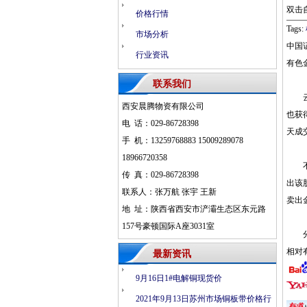
双击
价格行情
Tags:
市场分析
中国
行业资讯
有色
联系我们
云南
西安晨腾物资有限公司
也获
电 话：029-86728398
天成
手 机：13259768883 15009289078
18966720358
不过
传 真：029-86728398
出该
联系人：张万航 张宇 王新
卖出
地 址：陕西省西安市浐灞生态区东元路
157号豪顿国际A座3031室
分析
相对
最新资讯
9月16日1#电解铜现货价
2021年9月13日苏州市场铜板带价格行