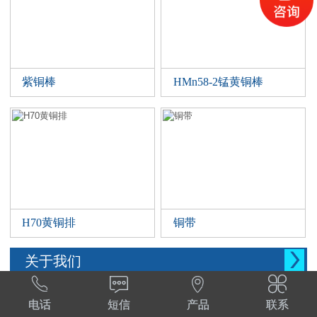
紫铜棒
HMn58-2锰黄铜棒
H70黄铜排
铜带

关于我们




西安晨腾物资有限公司 常年销售铜管，铜棒。
电话
短信
产品
联系
铜棒，铜排等。材质:T1,T2,T3,TP2,Tu1,TU2,