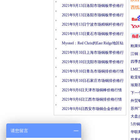
情
2021年9月13日洛阳市场铜板带价格行
西线
情
2021年9月13日洛阳市场铜板带价格行
情
2021年9月13日宁波市场精铜杆价格行
情
2021年9月13日黄石市场铜板带价格行
情
Mysteel：Red Chris的East Ridge地区钻
刚果9
探结果表明矿化连续性
2021年9月10日上海市场铜板带价格行
江铜
四季
情
2021年9月10日沈阳市场铜板带价格行
LME
情
2021年9月10日青岛市场铜排价格行情
欧亚
2021年9月10日石家庄市场铜排价格行
埃斯
情
2021年9月6日天津市场铜棒价格行情
下一个
2021年9月6日江西市场铜排价格行情
外贸
苏州
2021年9月6日西安市场铜合金价格行
大盘
情
5月铜
请您留言
华联
世界