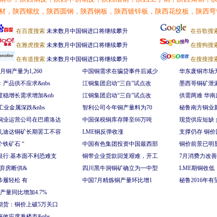
材，陕西螺纹，陕西圆钢，陕西钢板，陕西镀锌板，陕西花纹板，陕西弯
在百度搜索
未来数月中国铜进口将继续攀升
在谷歌搜
在雅虎搜索
未来数月中国铜进口将继续攀升
在搜狗搜
在有道搜索
未来数月中国铜进口将继续攀升
在搜搜搜
月铜产量为1,260
中国铜需求在骗贷事件后减少
华东废铜市场
：产品供不应求&nbs
江铜集团启动“三自”试点改
墨西哥铜矿泄
度稳增长需求增加&nb
江铜集团启动“三自”试点改
供需两难 华南
工业金属深跌&nbs
智利公司今年铜产量料为70
秘鲁南方铜业新
铜业运营公司在巴甫洛达
中国保税铜库存降至66万吨
现货供应短缺 
孔迪达铜矿长期罢工不容
LME铜反弹收涨
支撑仍存 铜价
铁矿石 “
中国有色集团投资中国最西部
铜价前景已明显
银行:基本面不利恐难支
铜带企业货款回笼艰难，开工
7月消费力改
"弃房断供&
四川黑牛洞铜矿确立为一中型
LME期铜收
步履轻松 有
中国7月精炼铜产量环比增1
秘鲁2016年
产量同比增加4.7%
期货：铜价上破5万关口
杯效应席卷楼市&nbs