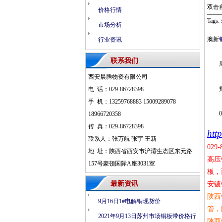
双击
价格行情
Tags:
市场分析
澳新
行业资讯
联系我们
周
西安晨腾物资有限公司
报告
电 话：029-86728398
手 机：13259768883 15009289078
074
18966720358
传 真：029-86728398
htt
联系人：张万航 张宇 王新
029-
地 址：陕西省西安市浐灞生态区东元路
高压
157号豪顿国际A座3031室
板，
最新资讯
安镀
陕西
9月16日1#电解铜现货价
管，
2021年9月13日苏州市场铜板带价格行
陕西