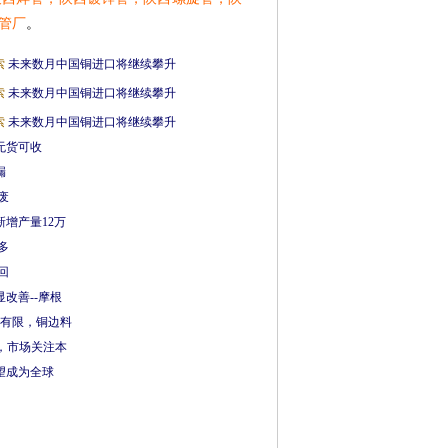
管厂
。
索
未来数月中国铜进口将继续攀升
索
未来数月中国铜进口将继续攀升
索
未来数月中国铜进口将继续攀升
无货可收
漏
废
增产量12万
多
回
改善--摩根
善有限，铜边料
低，市场关注本
有望成为全球