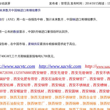
自动滚屏
发布者：管理员 发布时间：2014/10/15阅读：13
未来数月中国铜进口将继续攀升
银
行（ANZ）周一在一份报告中称，预计未来数月，中国
铜
进口将继续攀升。
一公布的
数据
显示，中国9月铜进口量强劲环比回升。
称，在中国市场，
废铜
供应
紧俏令精炼铜需求处于高位。
0GMT,三个月期铜最新报每吨6,700美元。
p://www.xacytc.com
http://www.xacylc.com
http://
www.xax
86728398,13259768883
西安钢管，西安无缝管，西安无缝钢管，西安不锈
锅炉管，西安化肥专用管，西安石油裂化管，西安钢管厂，西安铜管，
西安铝棒，西安铝带，西安铜带，西安铜皮，西安不锈钢皮，西安槽钢
锌管，西安螺旋管，西安线材，西安螺纹，西安圆钢，西安钢板，西安镀
钢管，陕西无缝管，陕西无缝钢管，陕西不锈钢管，陕西合金管，陕西
陕西石油裂化管，陕西钢管厂，陕西铜管，陕西铜棒，陕西铜板，陕西
铜带，陕西铜皮，陕西不锈钢皮，陕西槽钢，陕西工字钢，陕西角钢，