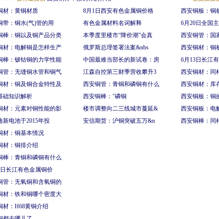
铜材：黄铜材质
8月1日西安有色金属铜价格
西安铜板：铜
铜带：铜水(气)管的用
有色金属材料名词解释
6月20日全国
铜棒：铜以及铜产品分类
本季度里楼市“降价潮”会真
西安铜管：国
铜材：电解铜是怎样生产
俄罗斯总理签署法案&nbs
西安铜材：铜
铜棒：铍钴铜的力学性能
中国最难当部长的新试卷：房
6月13日长江
铜管：无缝铜水管和铜气
江森自控第三财季营收攀升3
西安铜材：同
铜材：铜及铜合金特性及
西安铜管：青铜和磷铜有什么
西安铜材：库存
基础知识解析
西安铜棒："磷铜
西安铜板：铜
铜材：元素对铜性能的影
楼市调整向二三线城市蔓延&
西安铜板：电
迪新电池于2015年投
安信期货：沪铜突破五万&n
西安铜棒：同
铜材：铜基本情况
铜材：铜排介绍
铜棒：青铜和磷铜有什么
27日长江有色金属铜价
铜管：无氧铜和含氧铜的
铜材：铁和铜哪个密度大
铜材：H68黄铜介绍
铜都去哪儿了