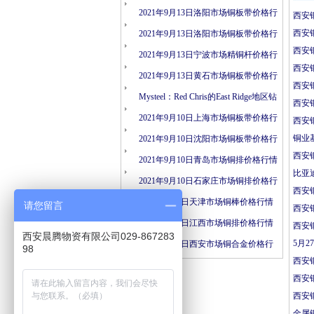
情
2021年9月13日洛阳市场铜板带价格行
西安
西安
情
2021年9月13日洛阳市场铜板带价格行
西安
情
2021年9月13日宁波市场精铜杆价格行
西安
情
2021年9月13日黄石市场铜板带价格行
西安
情
Mysteel：Red Chris的East Ridge地区钻
西安
探结果表明矿化连续性
2021年9月10日上海市场铜板带价格行
西安
铜业
情
2021年9月10日沈阳市场铜板带价格行
西安
情
2021年9月10日青岛市场铜排价格行情
比亚
2021年9月10日石家庄市场铜排价格行
西安
情
2021年9月6日天津市场铜棒价格行情
请您留言
西安
2021年9月6日江西市场铜排价格行情
西安
西安晨腾物资有限公司029-867283
5月
2021年9月6日西安市场铜合金价格行
98
西安
情
西安
西安
金属