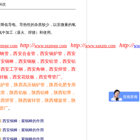
66次
含降低导电、导热性的杂质较少，以至微量的氧
气氛中加工（退火、焊接）和使用。
http://
http://
http://
zmgg.com
www.sxzmgg.com
www.xaxzm.com
ww
钢管，西安合金管，西安锅炉管，西安
西安铜棒，西安铜板，西安铝管，西安铝
，西安工字钢，西安角钢，西安焊管，西
锌板，西安花纹板，西安弯管厂。
锅炉管，陕西高压锅炉管，陕西化肥专用
铝管，陕西铝板，陕西铝棒，陕西铝带，
陕西焊管，陕西镀锌管，陕西螺旋管，陕
管厂
。
索
西安铜棒：紫铜棒的作用
索
西安铜棒：紫铜棒的作用
索
西安铜棒：紫铜棒的作用