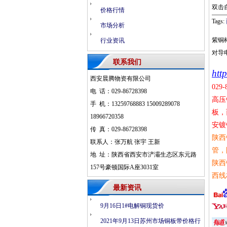
双击
价格行情
Tags:
市场分析
紫铜
行业资讯
对导
联系我们
htt
西安晨腾物资有限公司
029-
电 话：029-86728398
高压
手 机：13259768883 15009289078
板，
18966720358
安镀
传 真：029-86728398
陕西
联系人：张万航 张宇 王新
管，
地 址：陕西省西安市浐灞生态区东元路
陕西
157号豪顿国际A座3031室
西线
最新资讯
9月16日1#电解铜现货价
2021年9月13日苏州市场铜板带价格行