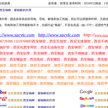
自动滚屏
发布者：管理员 发布时间：2014/9/22阅读：13
西安铜棒：紫铜棒的作用
棒作用：因其具有良好的导电、导热、耐蚀和加工性能，所以可以焊接和纤焊。又因
电、导热和加工等性能影响不大，但易引起“氢病”，不宜在高温（如>370°）还原性
p://www.xacytc.com
http://www.xacylc.com
http://
www.xax
86728398,13259768883
西安钢管，西安无缝管，西安无缝钢管，西安不锈
锅炉管，西安化肥专用管，西安石油裂化管，西安钢管厂，西安铜管，
西安铝棒，西安铝带，西安铜带，西安铜皮，西安不锈钢皮，西安槽钢
锌管，西安螺旋管，西安线材，西安螺纹，西安圆钢，西安钢板，西安镀
钢管，陕西无缝管，陕西无缝钢管，陕西不锈钢管，陕西合金管，陕西
陕西石油裂化管，陕西钢管厂，陕西铜管，陕西铜棒，陕西铜板，陕西
铜带，陕西铜皮，陕西不锈钢皮，陕西槽钢，陕西工字钢，陕西角钢，
材，陕西螺纹，陕西圆钢，陕西钢板，陕西镀锌板，陕西花纹板，陕西弯
在百度搜索
西安铜棒：紫铜棒的作用
在谷歌搜
在雅虎搜索
西安铜棒：紫铜棒的作用
在搜狗搜
在有道搜索
西安铜棒：紫铜棒的作用
在搜搜搜