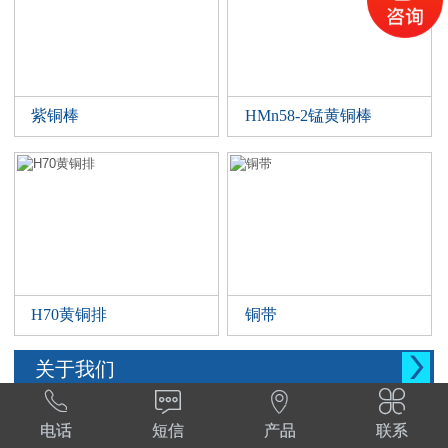
紫铜棒
HMn58-2锰黄铜棒
H70黄铜排
铜带

关于我们




西安晨腾物资有限公司 常年销售铜管，铜棒。
电话
短信
产品
联系
铜棒，铜排等。材质:T1,T2,T3,TP2,Tu1,TU2,