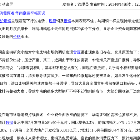
自动滚屏
发布者：管理员 发布时间：2014/8/14阅读：12
供需两难 华南废铜窄幅回调
沪期
铜
呈现震荡下行的走势，
现货
铜及
废铜
本周表现不佳，与期铜一样呈现持续走低
次出现月度负增长，利润增幅也比去年同期回落20多个百分点。显示企业资金链阻塞
及废铜的
价格
承压。
富宝铜研究小组对华南废铜市场的调研发现
货源
紧张现象依旧存在。究其原因如下
不肯低价出货，压货严重。其二，近期由于环保的需要，华南海关严查进口废料，导
贸易商说："以前查货柜时，基本都不用怎么查的，而现在查货柜，几乎每个柜都要翻
就被滞留在港口，清关难导致货源少。一些东西稍微超标还要被遣返。如果发生这样
"目前，进口废铜通关的速度依然十分缓慢，导致大量废金属货柜滞留在港口和码头，
业排污整顿力度，导致华南的很多大型铜厂不得不迁往别的省市，大部分回收铜厂边
在铜市终端消费持续低迷，企业资金面收窄的情况下，华南废铜的需求也萎靡不振。
统计
数据
显示中国7月发电量5048亿千瓦时，同比增长3.3%，前值增幅为5.7%；1-7月
5.8%。1-7月份，全国房地产开发投资50381亿元，增速比1-6月份回落0.4个百分
出现放缓，铜市未来需求堪忧，废铜恐也受牵连。疲软的整体消费压力下，预计短期