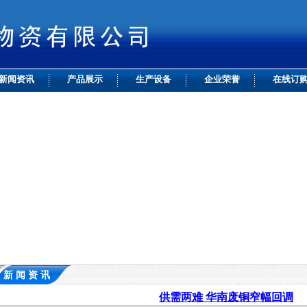
新闻资讯
产品展示
生产设备
企业荣誉
在线订
新 闻 资 讯
供需两难 华南废铜窄幅回调