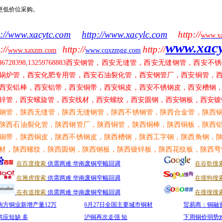
更低价位采购。
p://www.xacytc.com
http://www.xacylc.com
http://
www.x
www.xac
://
http://
http://
www.xaxzm.com
www.cqxzmgg.com
86728398,13259768883
西安钢管，西安无缝管，西安无缝钢管，西安不锈
锅炉管，西安化肥专用管，西安石油裂化管，西安钢管厂，西安铜管，
西安铝棒，西安铝带，西安铜带，西安铜皮，西安不锈钢皮，西安槽钢
锌管，西安螺旋管，西安线材，西安螺纹，西安圆钢，西安钢板，西安镀
钢管，陕西无缝管，陕西无缝钢管，陕西不锈钢管，陕西合金管，陕西
陕西石油裂化管，陕西钢管厂，陕西铜管，陕西铜棒，陕西铜板，陕西
铜带，陕西铜皮，陕西不锈钢皮，陕西槽钢，陕西工字钢，陕西角钢，
材，陕西螺纹，陕西圆钢，陕西钢板，陕西镀锌板，陕西花纹板，陕西弯
在百度搜索
供需两难 华南废铜窄幅回调
在谷歌搜
在雅虎搜索
供需两难 华南废铜窄幅回调
在搜狗搜
在有道搜索
供需两难 华南废铜窄幅回调
在搜搜搜
南方铜业新增产量12万
6月27日全国主要城市铜材
贸易商：铜融
供应短缺 多
沪铜再次走强 短
下周铜价弱势难