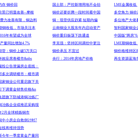
仍存 铜价回
国土部：严控新增用地不会抬
LME金属收低
前景已明显改善--摩根
铜价还要折腾一段时间看中国
多空角力 铜价
消费力改善有限，铜边料
铜：现货供应趋紧,短期内偏
多位地产大佬看
E期铜收低，市场关注本
云南铜业大股东年内启动资产
智利国家铜业
2016年有望成为全球
铜价重归振荡下跌通道
中国版“两房”
产量同比增加4.7%
李克强：坚持区间调控中更注
LME期铜收
期货：铜价上破5万关口
铜价承压 不宜过
铜价格维持区
杯效应席卷楼市&nbs
央行：2014年房地产价格
再生资源蓝海
城投公告泄漏房企底线：
部多次调研楼市：楼市调
国家铜业公司重启旗下关
行下调黄金销售价格&n
集团旗下防城港铜冶炼厂
铜冶炼企业或推迟采购现
4年2月全球精炼铜市
闽中小房企自救倒计时7
短线将维持强势
斯今年一季度黄金产量同