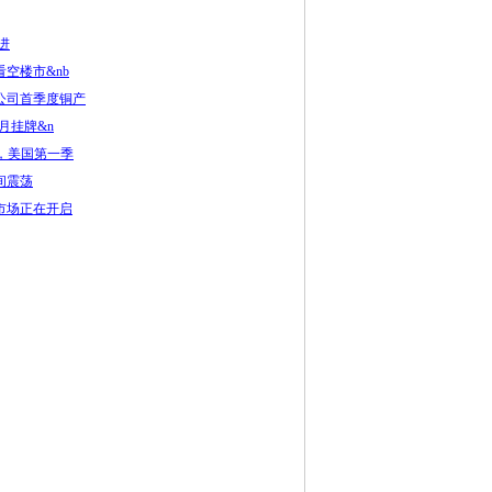
进
空楼市&nb
公司首季度铜产
6月挂牌&n
低，美国第一季
间震荡
市场正在开启