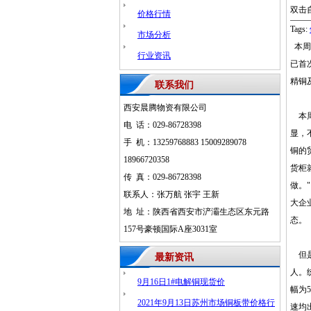
双击
价格行情
Tags:
市场分析
本周
行业资讯
已首
精铜
联系我们
西安晨腾物资有限公司
本周
电 话：029-86728398
显，
手 机：13259768883 15009289078
铜的
18966720358
货柜
传 真：029-86728398
做。
联系人：张万航 张宇 王新
大企
地 址：陕西省西安市浐灞生态区东元路
态。
157号豪顿国际A座3031室
但是
最新资讯
人。
9月16日1#电解铜现货价
幅为
2021年9月13日苏州市场铜板带价格行
速均