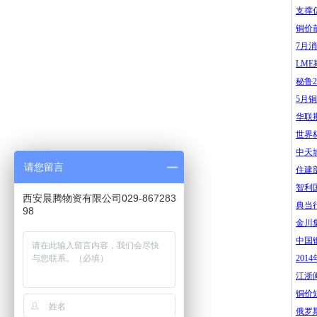
支撑
铜价
7月
LM
秘鲁
5月铜
华联
世界
中天
请您留言
住建
智利
西安晨腾物资有限公司029-867283
典当
98
金川
中国
201
江浙
铜价
俄罗