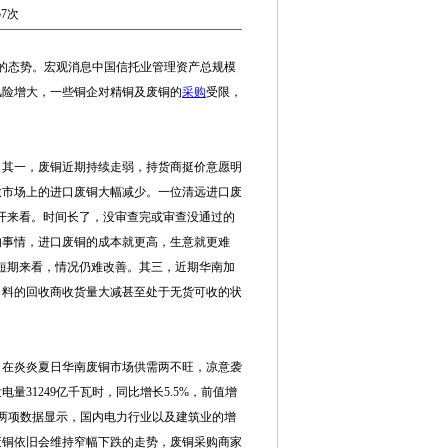
57次
的态势。宏观消息中国信托业管理资产总规模
风险增大，一些铜企对精铜及废铜的
采购
受限，
：其一，废铜近期持续走弱，持货商挺价意愿明
致市场上的进口废铜大幅减少。一位清远进口废
开来看。时间长了，没审查完或审查没通过的
的事情，进口废铜的成本就更高，生意就更难
短期来看，情况仍难改善。其三，近期华南加
角料的回收商收货量大减甚至处于无货可收的状
在炎炎夏日华南废铜市场供需两不旺，凉意袭
发电量31249亿千瓦时，同比增长5.5%，前值增
点。这两项数据显示，国内电力行业以及建筑业的增
废铜依旧会维持窄幅下跌的走势，废铜采购商家