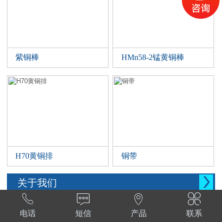
紫铜棒
HMn58-2锰黄铜棒
H70黄铜排
铜带

关于我们




西安晨腾物资有限公司 常年销售铜管，铜棒。
电话
短信
产品
联系
铜棒，铜排等。材质:T1,T2,T3,TP2,Tu1,TU2,