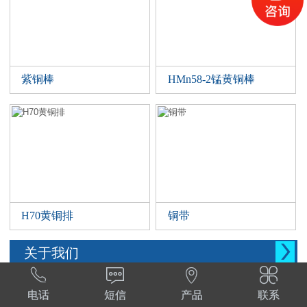
紫铜棒
HMn58-2锰黄铜棒
H70黄铜排
铜带

关于我们




西安晨腾物资有限公司 常年销售铜管，铜棒。
电话
短信
产品
联系
铜棒，铜排等。材质:T1,T2,T3,TP2,Tu1,TU2,