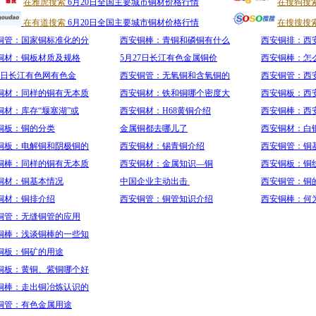
在雅虎搜索
6月20日全国主要城市铜材价格行情
在搜狗搜
在有道搜索
6月20日全国主要城市铜材价格行情
在搜搜搜
铜管：国家铜标准化的分
西安铜棒：青铜和磷铜有什么
西安铜排：西
铜材：铜板材质及规格
5月27日长江有色金属铜价
西安铜棒：怎
13日长江有色网有色金
西安铜管：无氧铜和含氧铜的
西安铜管：西
铜材：同样的铜有无本质
西安铜材：铁和铜哪个密度大
西安铜板：西
铜材：库存“堰塞湖”或
西安铜材：H68黄铜介绍
西安铜棒：西
铜板：铜的分类
金属铜都去哪儿了
西安铜材：白
铜板：电解铜和阴极铜的
西安铜材：锡青铜介绍
西安铜管：铜
铜棒：同样的铜有无本质
西安铜材：金属知识—铜
西安铜板：铜
铜材：铜基本情况
中国企业主动出击
西安铜管：铜
铜材：铜排介绍
西安铜管：铜管知识介绍
西安铜棒：何
铜管：无缝铜管的应用
铜棒：浅谈铜棒的一些知
铜板：铜矿的用途
铜板：黄铜、紫铜哪个好
铜棒：走出铜冶炼认识的
铜管：有色金属用途