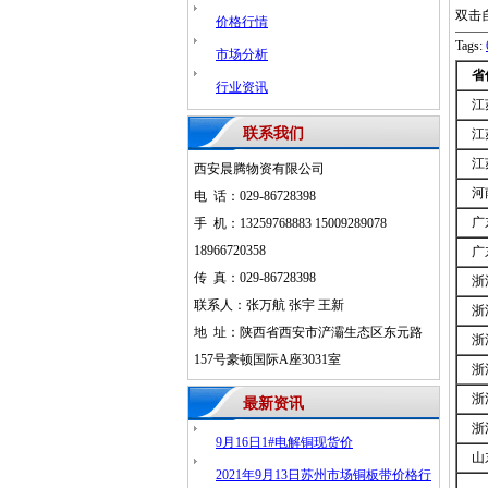
双击
价格行情
Tags:
市场分析
省
行业资讯
江
联系我们
江
江
西安晨腾物资有限公司
河
电 话：029-86728398
广
手 机：13259768883 15009289078
18966720358
广
传 真：029-86728398
浙
联系人：张万航 张宇 王新
浙
地 址：陕西省西安市浐灞生态区东元路
浙
157号豪顿国际A座3031室
浙
浙
最新资讯
浙
9月16日1#电解铜现货价
山
2021年9月13日苏州市场铜板带价格行