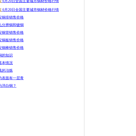
索
6月20日全国主要城市铜材价格行情
索
6月20日全国主要城市铜材价格行情
安铜排销售价格
么分辨铜和镀铜
安铜管销售价格
安铜板销售价格
安铜棒销售价格
铜的知识
基本情况
线的冶炼
的表面有一层青
为洋白铜？