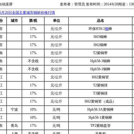
自动滚屏
发布者：管理员 发布时间：2014/6/20阅读：13
6月20日全国主要城市铜材价格行情
份
城市
票/税
单位
品名
苏
17%
元/公斤
环保H59-1
铜
棒
苏
17%
元/公斤
H65铜棒
苏
17%
元/公斤
H62铜棒
南
17%
元/公斤
T2紫铜带
东
不含税
元/公斤
Hpb58-3铜棒
东
不含税
元/公斤
Hpb59-1铜棒
江
17%
元/公斤
H62黄铜管
江
17%
元/公斤
T2紫铜排
江
17%
元/公斤
T3紫铜排
江
17%
元/公斤
H62黄铜管（成品）
江
宁波
10%
元/吨
Hpb58-3A黄铜棒
江
10%
元/吨
Hpb59-1黄铜棒
东
青岛
17%
元/吨
TP2紫铜盘管
上海
不含税
元/吨
无氧杆