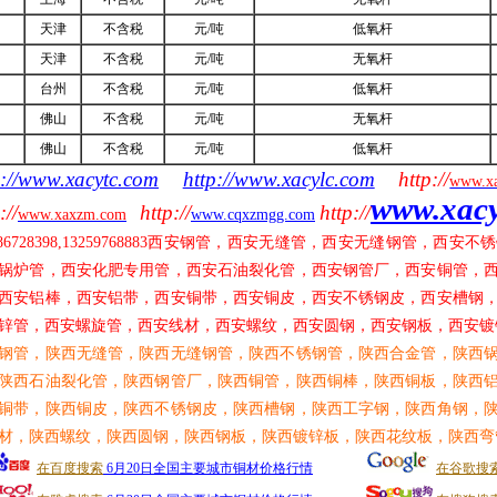
天津
不含税
元/吨
低氧杆
天津
不含税
元/吨
无氧杆
台州
不含税
元/吨
低氧杆
佛山
不含税
元/吨
无氧杆
佛山
不含税
元/吨
低氧杆
p://www.xacytc.com
http://www.xacylc.com
http://
www.x
www.xac
://
http://
http://
www.xaxzm.com
www.cqxzmgg.com
86728398,13259768883
西安钢管，西安无缝管，西安无缝钢管，西安不锈
锅炉管，西安化肥专用管，西安石油裂化管，西安钢管厂，西安铜管，
西安铝棒，西安铝带，西安铜带，西安铜皮，西安不锈钢皮，西安槽钢
锌管，西安螺旋管，西安线材，西安螺纹，西安圆钢，西安钢板，西安镀
钢管，陕西无缝管，陕西无缝钢管，陕西不锈钢管，陕西合金管，陕西
陕西石油裂化管，陕西钢管厂，陕西铜管，陕西铜棒，陕西铜板，陕西
铜带，陕西铜皮，陕西不锈钢皮，陕西槽钢，陕西工字钢，陕西角钢，
材，陕西螺纹，陕西圆钢，陕西钢板，陕西镀锌板，陕西花纹板，陕西弯
在百度搜索
6月20日全国主要城市铜材价格行情
在谷歌搜