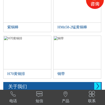
紫铜棒
HMn58-2锰黄铜棒
H70黄铜排
铜带

关于我们




西安晨腾物资有限公司 常年销售铜管，铜棒。
电话
短信
产品
联系
铜棒，铜排等。材质:T1,T2,T3,TP2,Tu1,TU2,