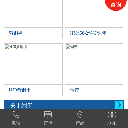
紫铜棒
HMn58-2锰黄铜棒
H70黄铜排
铜带

关于我们




西安晨腾物资有限公司 常年销售铜管，铜棒。
电话
短信
产品
联系
铜棒，铜排等。材质:T1,T2,T3,TP2,Tu1,TU2,