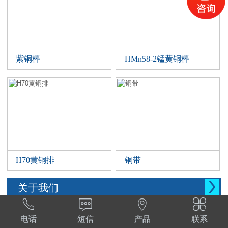
紫铜棒
HMn58-2锰黄铜棒
H70黄铜排
铜带

关于我们




西安晨腾物资有限公司 常年销售铜管，铜棒。
电话
短信
产品
联系
铜棒，铜排等。材质:T1,T2,T3,TP2,Tu1,TU2,