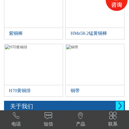
紫铜棒
HMn58-2锰黄铜棒
H70黄铜排
铜带

关于我们




西安晨腾物资有限公司 常年销售铜管，铜棒。
电话
短信
产品
联系
铜棒，铜排等。材质:T1,T2,T3,TP2,Tu1,TU2,