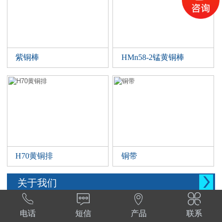
紫铜棒
HMn58-2锰黄铜棒
H70黄铜排
铜带

关于我们




西安晨腾物资有限公司 常年销售铜管，铜棒。
电话
短信
产品
联系
铜棒，铜排等。材质:T1,T2,T3,TP2,Tu1,TU2,