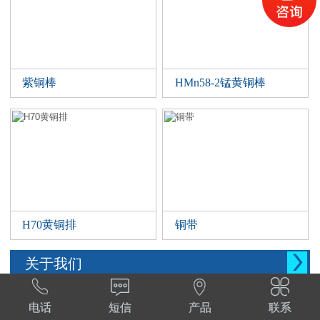
紫铜棒
HMn58-2锰黄铜棒
H70黄铜排
铜带

关于我们




西安晨腾物资有限公司 常年销售铜管，铜棒。
电话
短信
产品
联系
铜棒，铜排等。材质:T1,T2,T3,TP2,Tu1,TU2,