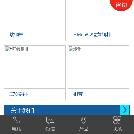
紫铜棒
HMn58-2锰黄铜棒
H70黄铜排
铜带

关于我们




西安晨腾物资有限公司 常年销售铜管，铜棒。
电话
短信
产品
联系
铜棒，铜排等。材质:T1,T2,T3,TP2,Tu1,TU2,