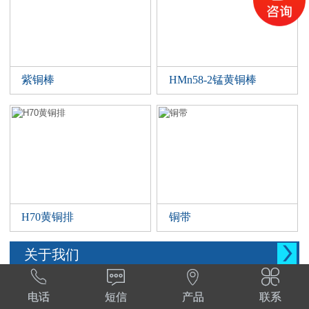
紫铜棒
HMn58-2锰黄铜棒
H70黄铜排
铜带

关于我们




西安晨腾物资有限公司 常年销售铜管，铜棒。
电话
短信
产品
联系
铜棒，铜排等。材质:T1,T2,T3,TP2,Tu1,TU2,