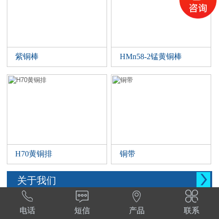
紫铜棒
HMn58-2锰黄铜棒
H70黄铜排
铜带

关于我们




西安晨腾物资有限公司 常年销售铜管，铜棒。
电话
短信
产品
联系
铜棒，铜排等。材质:T1,T2,T3,TP2,Tu1,TU2,